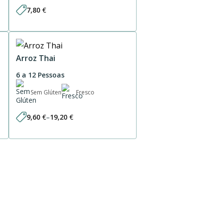
7,80
€
Arroz Thai
6 a 12 Pessoas
Sem Glúten
Fresco
9,60
€
–
19,20
€
Price
range:
9,60 €
through
19,20 €