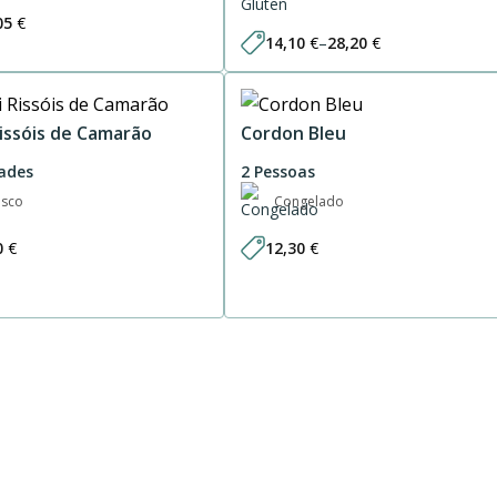
05
€
14,10
€
–
28,20
€
Price
range:
14,10 €
through
28,20 €
Rissóis de Camarão
Cordon Bleu
ades
2 Pessoas
esco
Congelado
0
€
12,30
€