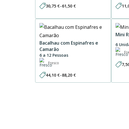
30,75
€
–
61,50
€
11,
Price
range:
30,75 €
through
61,50 €
Mini 
Bacalhau com Espinafres e
6 Unid
Camarão
Fr
6 a 12 Pessoas
Fresco
7,5
44,10
€
–
88,20
€
Price
range:
44,10 €
through
88,20 €