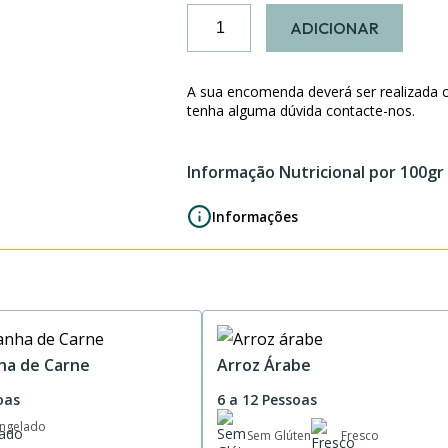
Quantidade
ADICIONAR
de
Rolo
de
A sua encomenda deverá ser realizada 
Carne
tenha alguma dúvida contacte-nos.
Recheado
c/
Informação Nutricional por 100gr
Farinheira
2P
Informações
ha de Carne
Arroz Árabe
oas
6 a 12 Pessoas
ngelado
Sem Glúten
Fresco