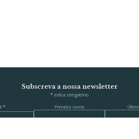
Subscreva a nossa newsletter
*
indica obrigatório
*
il
Primeiro nome
Últi