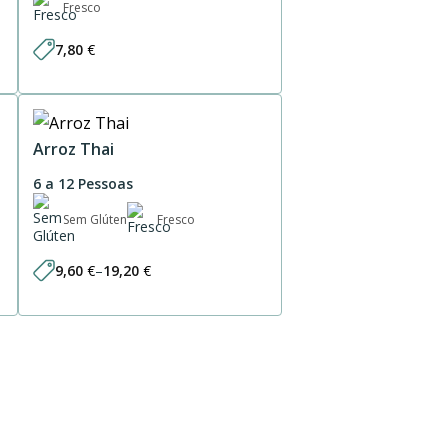
Fresco
7,80
€
Arroz Thai
6 a 12 Pessoas
Sem Glúten
Fresco
9,60
€
–
19,20
€
Price
range:
9,60 €
through
19,20 €