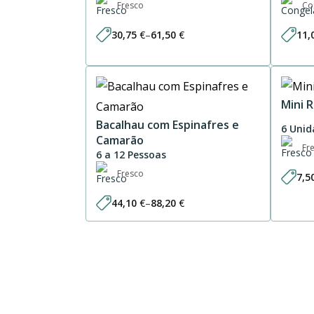
Fresco
Co
30,75
€
–
61,50
€
11,
Price
range:
30,75 €
through
61,50 €
Mini 
Bacalhau com Espinafres e
6 Unid
Camarão
Fr
6 a 12 Pessoas
Fresco
7,5
44,10
€
–
88,20
€
Price
range:
44,10 €
through
88,20 €