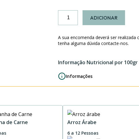
Quantidade
ADICIONAR
de
Rolo
de
A sua encomenda deverá ser realizada 
Carne
tenha alguma dúvida contacte-nos.
Recheado
c/
Informação Nutricional por 100gr
Farinheira
e
Informações
Azeitona
2P
ha de Carne
Arroz Árabe
oas
6 a 12 Pessoas