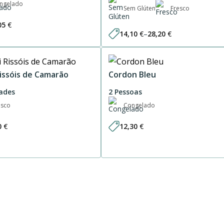
ngelado
Sem Glúten
Fresco
05
€
14,10
€
–
28,20
€
Price
range:
14,10 €
through
28,20 €
Rissóis de Camarão
Cordon Bleu
ades
2 Pessoas
esco
Congelado
0
€
12,30
€