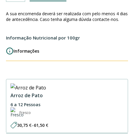
Rolo
de
A sua encomenda deverá ser realizada com pelo menos 4 dias
Carne
de antecedência. Caso tenha alguma dúvida contacte-nos.
Recheado
c/
Informação Nutricional por 100gr
Farinheira
e
Informações
Espinafres
2P
Arroz de Pato
6 a 12 Pessoas
Fresco
30,75
€
–
61,50
€
Price
range: