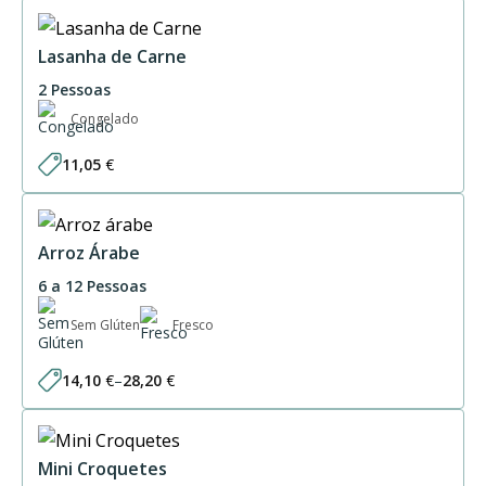
30,75 €
through
61,50 €
Lasanha de Carne
2 Pessoas
Congelado
11,05
€
Arroz Árabe
6 a 12 Pessoas
Sem Glúten
Fresco
14,10
€
–
28,20
€
Price
range:
14,10 €
through
28,20 €
Mini Croquetes