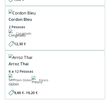
Cordon Bleu
2 Pessoas
Congelado
12,30
€
Arroz Thai
6 a 12 Pessoas
Sem Glúten
Fresco
9,60
€
–
19,20
€
Price
range:
9,60 €
through