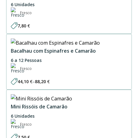
6 Unidades
Fresco
7,80
€
Bacalhau com Espinafres e Camarão
6 a 12 Pessoas
Fresco
44,10
€
–
88,20
€
Price
range:
44,10 €
through
88,20 €
Mini Rissóis de Camarão
6 Unidades
Fresco
7,50
€