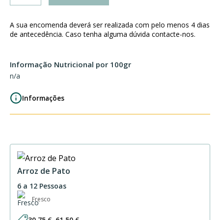
Rolo
de
A sua encomenda deverá ser realizada com pelo menos 4 dias
Carne
de antecedência. Caso tenha alguma dúvida contacte-nos.
recheado
com
Informação Nutricional por 100gr
Queijo,
n/a
Fiambre
e
Informações
Bacon
Arroz de Pato
6 a 12 Pessoas
Fresco
30,75
€
–
61,50
€