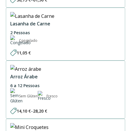
Price
range:
30,75 €
through
61,50 €
Lasanha de Carne
2 Pessoas
Congelado
11,05
€
Arroz Árabe
6 a 12 Pessoas
Sem Glúten
Fresco
14,10
€
–
28,20
€
Price
range:
14,10 €
through