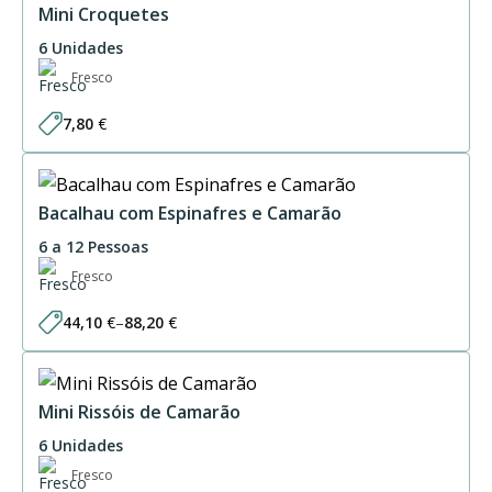
28,20 €
Mini Croquetes
6 Unidades
Fresco
7,80
€
Bacalhau com Espinafres e Camarão
6 a 12 Pessoas
Fresco
44,10
€
–
88,20
€
Price
range:
44,10 €
through
88,20 €
Mini Rissóis de Camarão
6 Unidades
Fresco