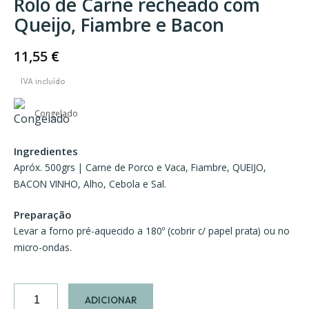
Rolo de Carne recheado com
Queijo, Fiambre e Bacon
11,55
€
Congelado
Ingredientes
Apróx. 500grs | Carne de Porco e Vaca, Fiambre, QUEIJO,
BACON VINHO, Alho, Cebola e Sal.
Preparação
Levar a forno pré-aquecido a 180º (cobrir c/ papel prata) ou no
micro-ondas.
Quantidade
ADICIONAR
de