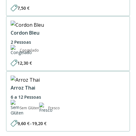
7,50
€
Cordon Bleu
2 Pessoas
Congelado
12,30
€
Arroz Thai
6 a 12 Pessoas
Sem Glúten
Fresco
9,60
€
–
19,20
€
Price
range: