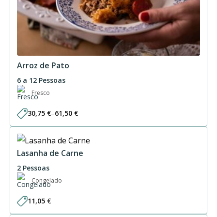
Arroz de Pato
6 a 12 Pessoas
Fresco
30,75
€
–
61,50
€
Price
range:
30,75 €
through
61,50 €
Lasanha de Carne
2 Pessoas
Congelado
11,05
€