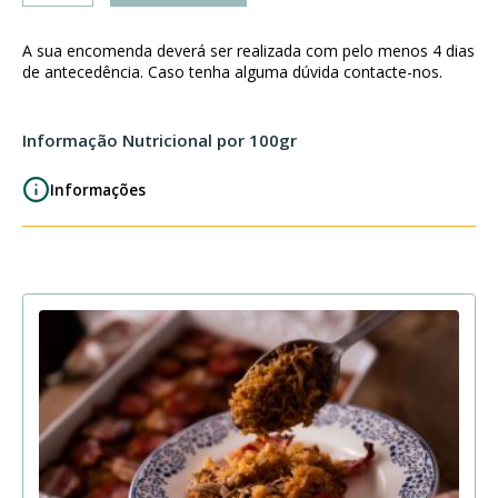
Rolo
de
A sua encomenda deverá ser realizada com pelo menos 4 dias
Peru
de antecedência. Caso tenha alguma dúvida contacte-nos.
recheado
com
Informação Nutricional por 100gr
Tomate
Seco
Informações