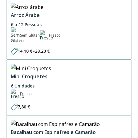
Arroz Árabe
6 a 12 Pessoas
Sem Glúten
Fresco
14,10
€
–
28,20
€
Price
range:
14,10 €
through
28,20 €
Mini Croquetes
6 Unidades
Fresco
7,80
€
Bacalhau com Espinafres e Camarão