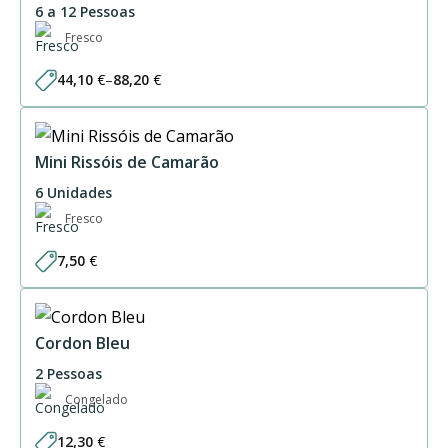
6 a 12 Pessoas
Fresco
44,10
€
–
88,20
€
Price
range:
44,10 €
through
88,20 €
Mini Rissóis de Camarão
6 Unidades
Fresco
7,50
€
Cordon Bleu
2 Pessoas
Congelado
12,30
€