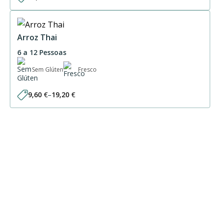
Arroz Thai
6 a 12 Pessoas
Sem Glúten
Fresco
9,60
€
–
19,20
€
Price
range:
9,60 €
through
19,20 €