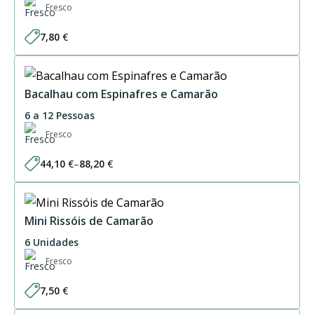
Fresco
7,80
€
Bacalhau com Espinafres e Camarão
6 a 12 Pessoas
Fresco
44,10
€
–
88,20
€
Price
range:
44,10 €
through
88,20 €
Mini Rissóis de Camarão
6 Unidades
Fresco
7,50
€