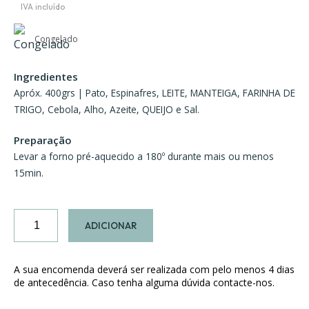
Congelado
Ingredientes
Apróx. 400grs | Pato, Espinafres, LEITE, MANTEIGA, FARINHA DE
TRIGO, Cebola, Alho, Azeite, QUEIJO e Sal.
Preparação
Levar a forno pré-aquecido a 180º durante mais ou menos
15min.
Quantidade
ADICIONAR
de
Vol
au
A sua encomenda deverá ser realizada com pelo menos 4 dias
Vent
de antecedência. Caso tenha alguma dúvida contacte-nos.
com