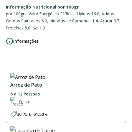
Pato
Informação Nutricional por 100gr
e
por 100grs: Valor Energético 213Kcal, Lípidos 16.0, Ácidos
Espinafres
Gordos Saturados 6.0, Hidratos de Carbono 11.4, Açúcar 0.7,
Proteínas 5.0, Sal 1.9
Informações
Arroz de Pato
6 a 12 Pessoas
Fresco
30,75
€
–
61,50
€
Price
range:
30,75 €