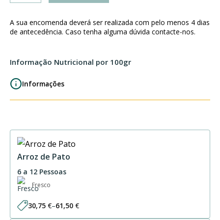
Vol
au
A sua encomenda deverá ser realizada com pelo menos 4 dias
Vent
de antecedência. Caso tenha alguma dúvida contacte-nos.
Salmão
e
Informação Nutricional por 100gr
Alho
Francês
Informações
2P
Arroz de Pato
6 a 12 Pessoas
Fresco
30,75
€
–
61,50
€
Price
range: