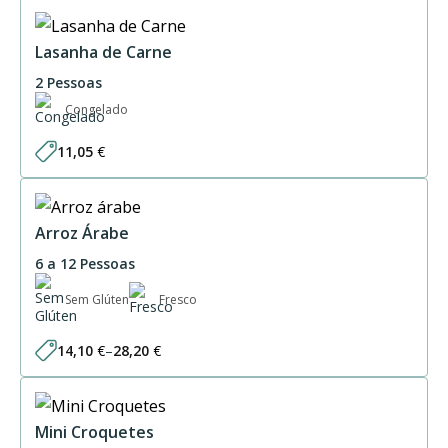
30,75 €
through
61,50 €
Lasanha de Carne
2 Pessoas
Congelado
11,05
€
Arroz Árabe
6 a 12 Pessoas
Sem Glúten
Fresco
14,10
€
–
28,20
€
Price
range:
14,10 €
through
28,20 €
Mini Croquetes