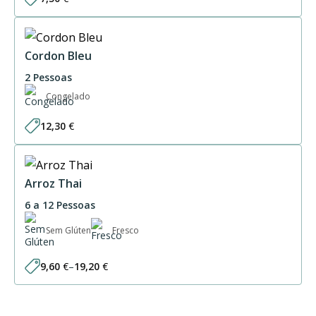
Cordon Bleu
2 Pessoas
Congelado
12,30
€
Arroz Thai
6 a 12 Pessoas
Sem Glúten
Fresco
9,60
€
–
19,20
€
Price
range:
9,60 €
through