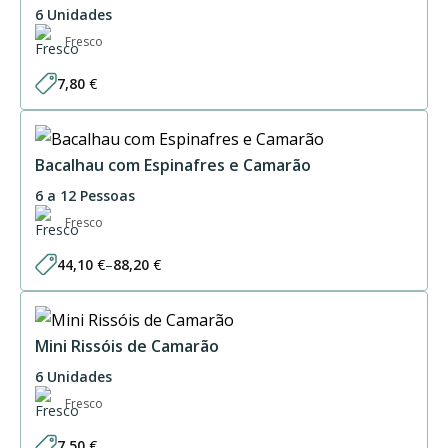
6 Unidades
Fresco
7,80
€
Bacalhau com Espinafres e Camarão
6 a 12 Pessoas
Fresco
44,10
€
–
88,20
€
Price
range:
44,10 €
through
88,20 €
Mini Rissóis de Camarão
6 Unidades
Fresco
7,50
€